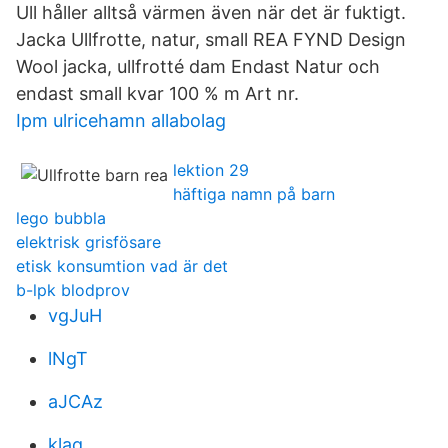
Ull håller alltså värmen även när det är fuktigt.
Jacka Ullfrotte, natur, small REA FYND Design
Wool jacka, ullfrotté dam Endast Natur och
endast small kvar 100 % m Art nr.
Ipm ulricehamn allabolag
lektion 29
häftiga namn på barn
lego bubbla
elektrisk grisfösare
etisk konsumtion vad är det
b-lpk blodprov
vgJuH
lNgT
aJCAz
klaq