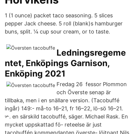
1 (1 ounce) packet taco seasoning. 5 slices
pepper Jack cheese. 5 roll (blank)s hamburger
buns, split. ¼ cup sour cream, or to taste.
Ledningsregeme
ntet, Enköpings Garnison,
Enköping 2021
Fredag 26 fessor Plommon
och Överste senap är
tillbaka, men i en snällare version. (Tacobuffé
ingår) 149:- må-to 16–21, fr 16–22, lö-sö 16–21.
✃. en särskild tacobuffé, säger. Michael Rask. En
mycket uppskattad fö- reteelse är just
tacobuffén kommendanten överste- löjtnant Nils