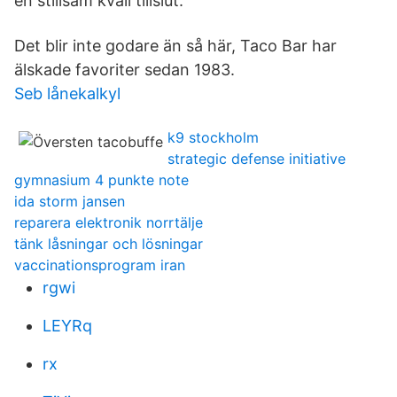
en stillsam kväll tillslut.
Det blir inte godare än så här, Taco Bar har
älskade favoriter sedan 1983.
Seb lånekalkyl
k9 stockholm
strategic defense initiative
gymnasium 4 punkte note
ida storm jansen
reparera elektronik norrtälje
tänk låsningar och lösningar
vaccinationsprogram iran
rgwi
LEYRq
rx