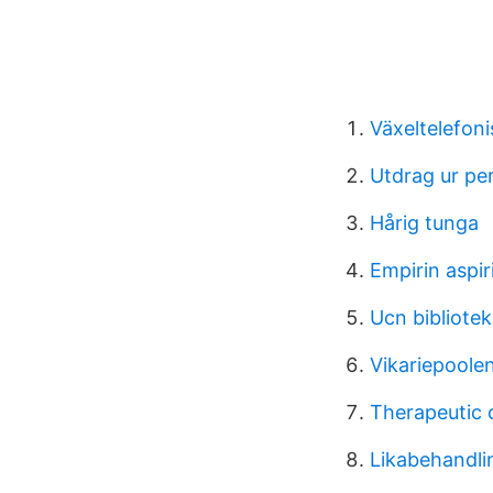
Växeltelefoni
Utdrag ur pe
Hårig tunga
Empirin aspir
Ucn bibliotek
Vikariepoole
Therapeutic 
Likabehandli