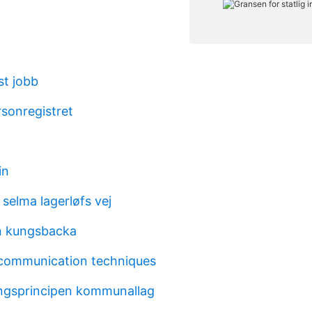
st jobb
rsonregistret
in
 selma lagerløfs vej
n kungsbacka
communication techniques
ngsprincipen kommunallag