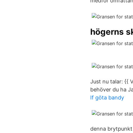
medför omfattan
högerns s
Just nu talar: {{
behöver du ha Ja
If göta bandy
denna brytpunkt 