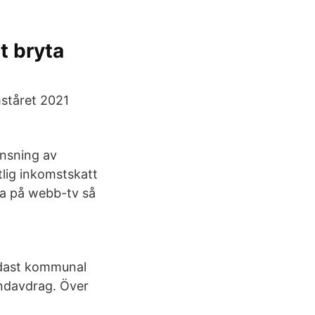
t bryta
ståret 2021
änsning av
lig inkomstskatt
tta på webb-tv så
ndast kommunal
undavdrag. Över