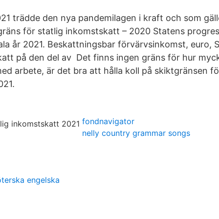
021 trädde den nya pandemilagen i kraft och som gälle
räns för statlig inkomstskatt – 2020 Statens progres
la år 2021. Beskattningsbar förvärvsinkomst, euro, S
att på den del av Det finns ingen gräns för hur myck
d arbete, är det bra att hålla koll på skiktgränsen för
021.
fondnavigator
nelly country grammar songs
öterska engelska