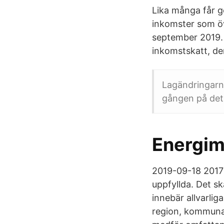
Lika många får g
inkomster som öv
september 2019. 
inkomstskatt, de
Lagändringarna
gången på det
Energim
2019-09-18 2017-0
uppfyllda. Det s
innebär allvarli
region, kommunal