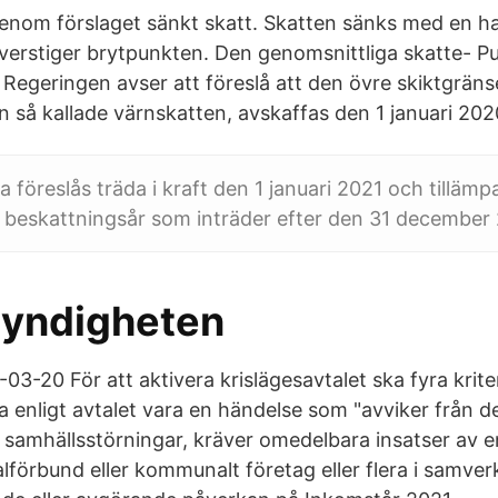
enom förslaget sänkt skatt. Skatten sänks med en ha
erstiger brytpunkten. Den genomsnittliga skatte- Pu
Regeringen avser att föreslå att den övre skiktgränse
n så kallade värnskatten, avskaffas den 1 januari 202
 föreslås träda i kraft den 1 januari 2021 och tillämp
 beskattningsår som inträder efter den 31 december
yndigheten
3-20 För att aktivera krislägesavtalet ska fyra krite
ka enligt avtalet vara en händelse som "avviker från 
ga samhällsstörningar, kräver omedelbara insatser av
förbund eller kommunalt företag eller flera i samve