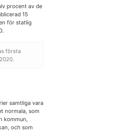
lv procent av de
blicerad 15
n för statlig
0.
as första
 2020.
rier samtliga vara
det normala, som
 en kommun,
rkan, och som