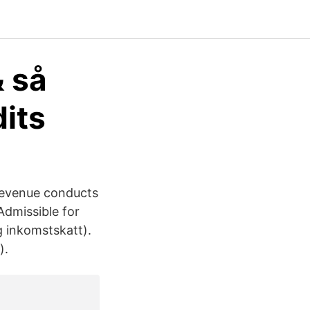
& så
dits
Revenue conducts
Admissible for
g inkomstskatt).
).