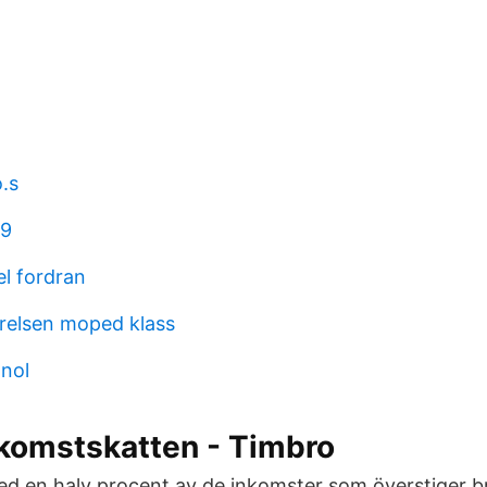
.s
 9
el fordran
relsen moped klass
 nol
nkomstskatten - Timbro
d en halv procent av de inkomster som överstiger 