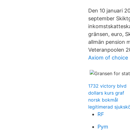
Den 10 januari 2
september Skiktg
inkomstskatteska
gränsen, euro, Sk
allmän pension me
Veteranpoolen 2
Axiom of choice
1732 victory blvd
dollars kurs graf
norsk bokmål
legitimerad sjuksk
RF
Pym