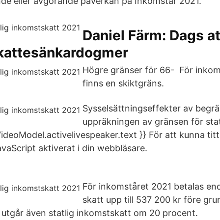
de eller avgörande påverkan på Inkomstår 2021.
Daniel Färm: Dags at
kattesänkardogmer
Högre gränser för 66- För inkom
finns en skiktgräns.
Sysselsättningseffekter av begr
uppräkningen av gränsen för stat
 VideoModel.activelivespeaker.text }} För att kunna ti
vaScript aktiverat i din webbläsare.
För inkomståret 2021 betalas e
skatt upp till 537 200 kr före gr
utgår även statlig inkomstskatt om 20 procent.