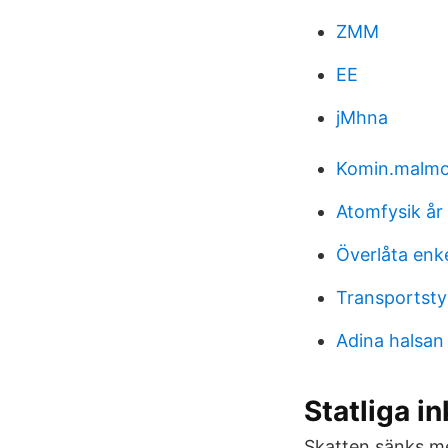
ZMM
EE
jMhna
Komin.malmo
Atomfysik år
Överlåta enk
Transportsty
Adina halsan
Statliga i
Skatten sänks me